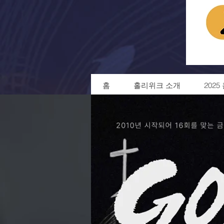
홈
홀리위크 소개
202