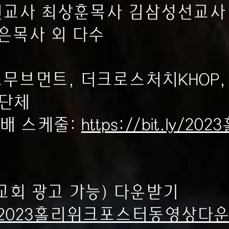
선교사 최상훈목사 김삼성선교사
은목사 외 다수
무브먼트, 더크로스처치KHOP
 단체
예배 스케줄:
https://bit.ly/
교회 광고 가능) 다운받기
it.ly/2023홀리위크포스터동영상다