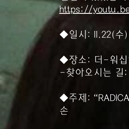
https://youtu.
◆일시: 11.22(
◆장소: 더-워십
-찾아오시는 길
◆주제: “RADI
손