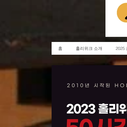
홈
홀리위크 소개
202