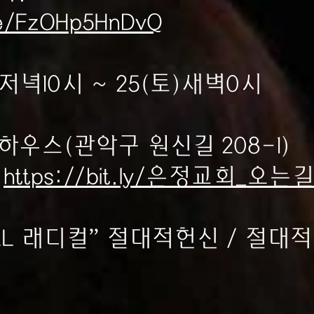
be/FzOHp5HnDvQ
수)저녁10시 ~ 25(토)새벽0시
하우스(관악구 원신길 208-1)
:
https://bit.ly/은정교회_오는길
CAL 래디컬” 절대적헌신 / 절대