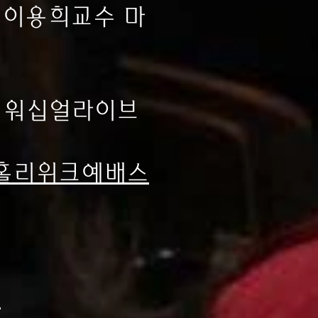
 이용희교수 마
, 워십얼라이브
2023홀리위크예배스
운