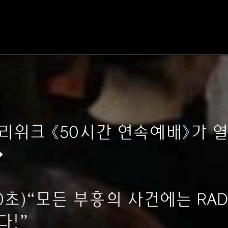
3홀리위크 《50시간 연속예배》가 
◆
초)“모든 부흥의 사건에는 RAD
다!”