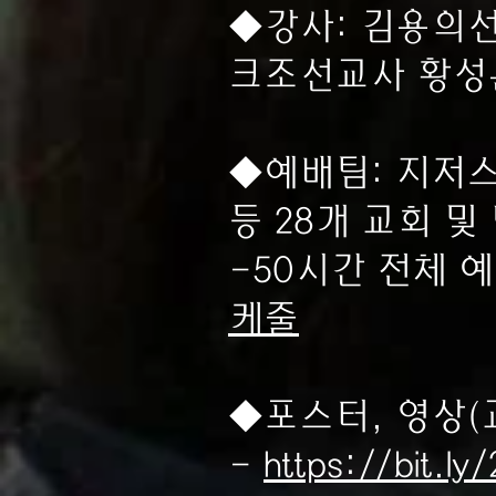
◆강사: 김용의
크조선교사 황성
◆예배팀: 지저스
등 28개 교회 및
-50시간 전체 
케줄
◆포스터, 영상(
-
https://b