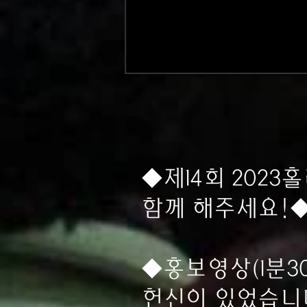
◆제14회 202
함께 해주세요!
◆홍보영상(1분30
헌신이 있었습니